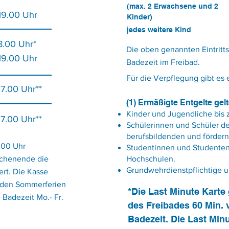
(max. 2
Erwachsene und 2
 19.00 Uhr
Kinder)
jedes weitere Kind
8.00 Uhr*
Die oben genannten Eintritts
 19.00 Uhr
Badezeit im Freibad.
Für die Verpflegung gibt es 
17.00 Uhr**
(1) Ermäßigte Entgelte gelt
Kinder und Jugendliche bis 
17.00 Uhr**
Schülerinnen und Schüler d
berufsbildenden und förder
.00 Uhr
Studentinnen und Studenten
ochenende die
Hochschulen.
Grundwehrdienstpflichtige un
ert. Die Kasse
n den Sommerferien
*Die Last Minute Karte 
 Badezeit Mo.- Fr.
des Freibades 60 Min. 
Badezeit. Die Last Minu