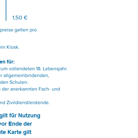
1,50 €
preise gelten pro
ein Kiosk.
en für:
zum vollendeten 18. Lebensjahr.
er allgemeinbindenden,
nden Schulen.
 der anerkannten Fach- und
d Zivildienstleistende.
gilt für Nutzung
vor Ende der
te Karte gilt