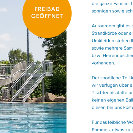
die ganze Familie. 
sonnigen sowie sch
Ausserdem gibt es d
Strandkörbe oder ei
Umkleiden stehen I
sowie mehrere Sam
bzw. Herrenduschen
vorhanden.
Der sportliche Teil 
wir verfügen über e
Tischtennisplatte u
keinen eigenen Ball
diesen bei uns kost
Für das leibliche W
Pommes, etwas zu tr