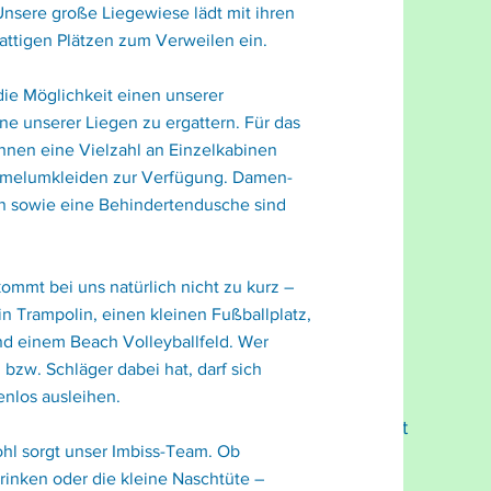
Unsere große Liegewiese lädt mit ihren
attigen Plätzen zum Verweilen ein.
ie Möglichkeit einen unserer
ne unserer Liegen zu ergattern. Für das
hnen eine Vielzahl an Einzelkabinen
melumkleiden zur Verfügung. Damen-
 sowie eine Behindertendusche sind
kommt bei uns natürlich nicht zu kurz –
in Trampolin, einen kleinen Fußballplatz,
nd einem Beach Volleyballfeld. Wer
 bzw. Schläger dabei hat, darf sich
enlos ausleihen.
Hallen- und Freibad Wahlstedt
ohl sorgt unser Imbiss-Team. Ob
inken oder die kleine Naschtüte –